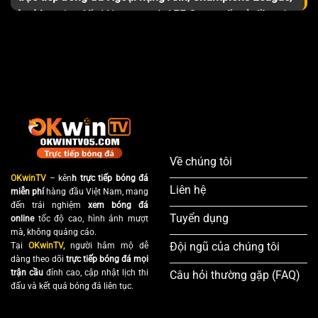
La Liga
cho đến V-League và AFF Cup – tất cả đều có
mặt tại OKWINTV. Với link backup an toàn, đội ngũ kỹ
thuật hỗ trợ 24/7, chúng tôi cam kết mang đến cho bạn
những phút giây trọn vẹn cùng trái bóng tròn.
Người dùng có thể khám phá nhiều nội dung giải trí hấp
dẫn tại
98WIN
, từ trò chơi casino, thể thao đến game
THÔNG TIN CHUNG
bài và bắn cá trực tuyến.
Về chúng tôi
Với giao diện trực quan và kho trò chơi được phân chia
OKwinTV
– kên
h trực tiếp bóng đá
rõ ràng,
789WIN
giúp người dùng dễ dàng lựa chọn nội
Liên hệ
miễn phí
hàng đầu Việt Nam, mang
dung phù hợp.
đến trải nghiệm
xem bóng đá
Tuyển dụng
online
tốc độ cao, hình ảnh mượt
mà, không quảng cáo.
Nhiều người hiện nay thích những nền tảng có thao tác
Đội ngũ của chúng tôi
Tại
OKwinTV,
người hâm mộ dễ
nhanh và giao diện dễ nhìn, vì vậy
trang chủ UU88
được
dàng theo dõi
trực tiếp bóng đá mọi
lựa chọn khá nhiều nhờ trải nghiệm ổn định trên cả
trận cầu
đỉnh cao, cập nhật lịch thi
Câu hỏi thường gặp (FAQ)
đấu và kết quả bóng đá liên tục.
điện thoại lẫn máy tính.