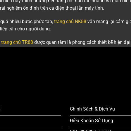
i hiện nay thích những nền tảng có thao tác nhanh và giao diện
rải nghiệm ổn định trên cả điện thoại lẫn máy tính.
quá nhiều bước phức tạp,
trang chủ NK88
vẫn mang lại cảm giá
 tiếp cận cho người dùng.
n
trang chủ TR88
được quan tâm là phong cách thiết kế hiện đại 
tiện hơn mỗi ngày.
iện thân thiện và khả năng hoạt động ổn định,
trang chủ QS88
ph
i nghiệm giải trí thoải mái.
ời yêu thể thao,
trực tiếp bóng đá
luôn là nơi quen thuộc để cậ
dễ theo dõi trên nhiều thiết bị khác nhau.
N CHUNG
HỖ TRỢ NGƯỜI DÙNG
 – Trang Trực Tiếp Bóng Đá Số 1 Việt Nam
i
Chính Sách & Dịch Vụ
Điều Khoản Sử Dụng