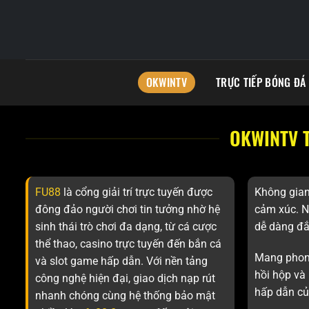
Bỏ
qua
nội
dung
OKWINTV
TRỰC TIẾP BÓNG ĐÁ
OKWINTV 
FU88
là cổng giải trí trực tuyến được
Không gian
đông đảo người chơi tin tưởng nhờ hệ
cảm xúc. N
sinh thái trò chơi đa dạng, từ cá cược
dễ dàng đắ
thể thao, casino trực tuyến đến bắn cá
Mang phong
và slot game hấp dẫn. Với nền tảng
hồi hộp và
công nghệ hiện đại, giao dịch nạp rút
hấp dẫn củ
nhanh chóng cùng hệ thống bảo mật