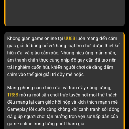
Không gian game online tại
UU88
luôn mang đến cảm
giác giải trí bùng nổ với hàng loạt trò chơi được thiết kế
hiện đại và giàu cảm xúc. Những hiệu ứng mãn nhãn,
âm thanh chân thực cùng nhịp độ gay cấn đã tạo nên
trải nghiệm cuốn hút, khiến người chơi dễ dàng đắm
chìm vào thế giới giải trí đầy mê hoặc.
Mang phong cách hiện đại và tràn đầy năng lượng,
TR88
mở ra một sân chơi trực tuyến nơi mọi thử thách
đều mang lại cảm giác hồi hộp và kích thích mạnh mẽ.
Gameplay lôi cuốn cùng không khí cạnh tranh sôi động
đã giúp người chơi tận hưởng trọn vẹn sự hấp dẫn của
game online trong từng phút tham gia.