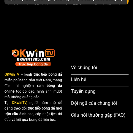
La Liga
cho đến V-League và AFF Cup – tất cả đều có
mặt tại OKWINTV. Với link backup an toàn, đội ngũ kỹ
thuật hỗ trợ 24/7, chúng tôi cam kết mang đến cho bạn
những phút giây trọn vẹn cùng trái bóng tròn.
Người dùng có thể khám phá nhiều nội dung giải trí hấp
dẫn tại
98WIN
, từ trò chơi casino, thể thao đến game
THÔNG TIN CHUNG
bài và bắn cá trực tuyến.
Về chúng tôi
Với giao diện trực quan và kho trò chơi được phân chia
OKwinTV
– kên
h trực tiếp bóng đá
rõ ràng,
789WIN
giúp người dùng dễ dàng lựa chọn nội
Liên hệ
miễn phí
hàng đầu Việt Nam, mang
dung phù hợp.
đến trải nghiệm
xem bóng đá
Tuyển dụng
online
tốc độ cao, hình ảnh mượt
mà, không quảng cáo.
Nhiều người hiện nay thích những nền tảng có thao tác
Đội ngũ của chúng tôi
Tại
OKwinTV,
người hâm mộ dễ
nhanh và giao diện dễ nhìn, vì vậy
trang chủ UU88
được
dàng theo dõi
trực tiếp bóng đá mọi
lựa chọn khá nhiều nhờ trải nghiệm ổn định trên cả
trận cầu
đỉnh cao, cập nhật lịch thi
Câu hỏi thường gặp (FAQ)
đấu và kết quả bóng đá liên tục.
điện thoại lẫn máy tính.