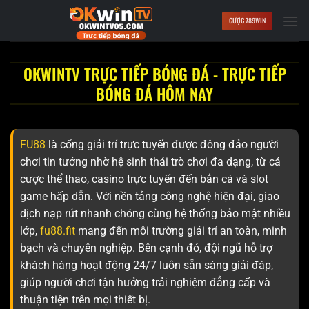
Bỏ
CƯỢC 789WIN
qua
nội
dung
OKWINTV TRỰC TIẾP BÓNG ĐÁ - TRỰC TIẾP
BÓNG ĐÁ HÔM NAY
FU88
là cổng giải trí trực tuyến được đông đảo người
chơi tin tưởng nhờ hệ sinh thái trò chơi đa dạng, từ cá
cược thể thao, casino trực tuyến đến bắn cá và slot
game hấp dẫn. Với nền tảng công nghệ hiện đại, giao
dịch nạp rút nhanh chóng cùng hệ thống bảo mật nhiều
lớp,
fu88.fit
mang đến môi trường giải trí an toàn, minh
bạch và chuyên nghiệp. Bên cạnh đó, đội ngũ hỗ trợ
khách hàng hoạt động 24/7 luôn sẵn sàng giải đáp,
giúp người chơi tận hưởng trải nghiệm đẳng cấp và
thuận tiện trên mọi thiết bị.