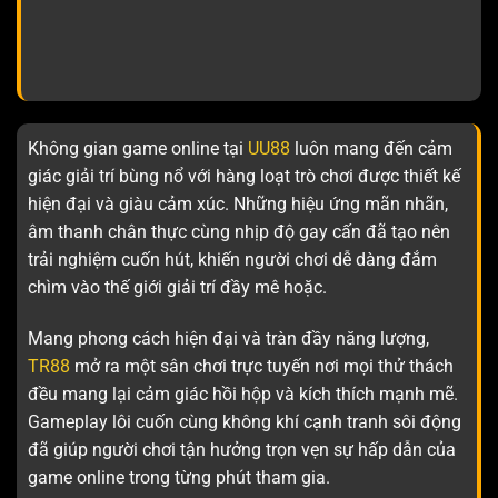
Không gian game online tại
UU88
luôn mang đến cảm
giác giải trí bùng nổ với hàng loạt trò chơi được thiết kế
hiện đại và giàu cảm xúc. Những hiệu ứng mãn nhãn,
âm thanh chân thực cùng nhịp độ gay cấn đã tạo nên
trải nghiệm cuốn hút, khiến người chơi dễ dàng đắm
chìm vào thế giới giải trí đầy mê hoặc.
Mang phong cách hiện đại và tràn đầy năng lượng,
TR88
mở ra một sân chơi trực tuyến nơi mọi thử thách
đều mang lại cảm giác hồi hộp và kích thích mạnh mẽ.
Gameplay lôi cuốn cùng không khí cạnh tranh sôi động
đã giúp người chơi tận hưởng trọn vẹn sự hấp dẫn của
game online trong từng phút tham gia.