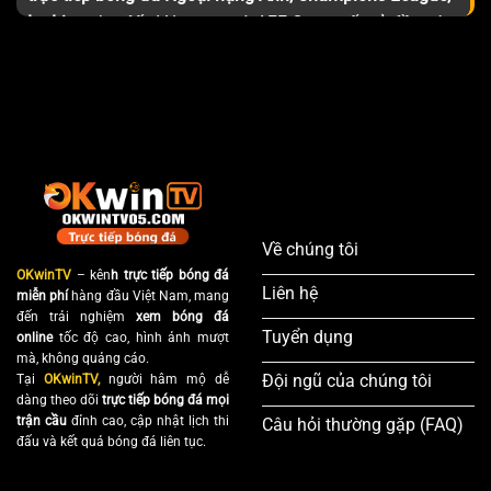
La Liga
cho đến V-League và AFF Cup – tất cả đều có
mặt tại OKWINTV. Với link backup an toàn, đội ngũ kỹ
thuật hỗ trợ 24/7, chúng tôi cam kết mang đến cho bạn
những phút giây trọn vẹn cùng trái bóng tròn.
Người dùng có thể khám phá nhiều nội dung giải trí hấp
dẫn tại
98WIN
, từ trò chơi casino, thể thao đến game
THÔNG TIN CHUNG
bài và bắn cá trực tuyến.
Về chúng tôi
Với giao diện trực quan và kho trò chơi được phân chia
OKwinTV
– kên
h trực tiếp bóng đá
rõ ràng,
789WIN
giúp người dùng dễ dàng lựa chọn nội
Liên hệ
miễn phí
hàng đầu Việt Nam, mang
dung phù hợp.
đến trải nghiệm
xem bóng đá
Tuyển dụng
online
tốc độ cao, hình ảnh mượt
mà, không quảng cáo.
Nhiều người hiện nay thích những nền tảng có thao tác
Đội ngũ của chúng tôi
Tại
OKwinTV,
người hâm mộ dễ
nhanh và giao diện dễ nhìn, vì vậy
trang chủ UU88
được
dàng theo dõi
trực tiếp bóng đá mọi
lựa chọn khá nhiều nhờ trải nghiệm ổn định trên cả
trận cầu
đỉnh cao, cập nhật lịch thi
Câu hỏi thường gặp (FAQ)
đấu và kết quả bóng đá liên tục.
điện thoại lẫn máy tính.