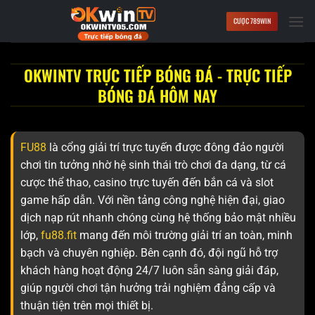
Bỏ
CƯỢC 789WIN
qua
nội
dung
OKWINTV TRỰC TIẾP BÓNG ĐÁ - TRỰC TIẾP
BÓNG ĐÁ HÔM NAY
FU88
là cổng giải trí trực tuyến được đông đảo người
chơi tin tưởng nhờ hệ sinh thái trò chơi đa dạng, từ cá
cược thể thao, casino trực tuyến đến bắn cá và slot
game hấp dẫn. Với nền tảng công nghệ hiện đại, giao
dịch nạp rút nhanh chóng cùng hệ thống bảo mật nhiều
lớp,
fu88.fit
mang đến môi trường giải trí an toàn, minh
bạch và chuyên nghiệp. Bên cạnh đó, đội ngũ hỗ trợ
khách hàng hoạt động 24/7 luôn sẵn sàng giải đáp,
giúp người chơi tận hưởng trải nghiệm đẳng cấp và
thuận tiện trên mọi thiết bị.