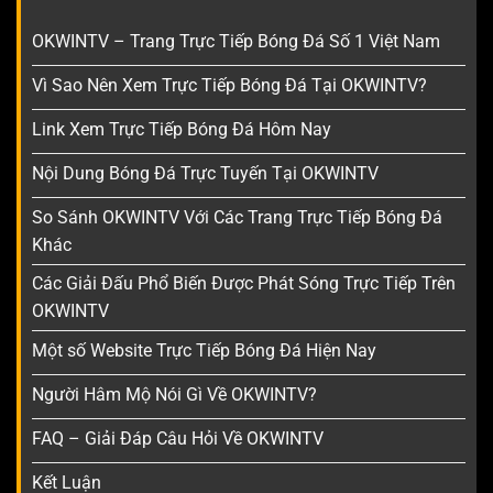
OKWINTV – Trang Trực Tiếp Bóng Đá Số 1 Việt Nam
Vì Sao Nên Xem Trực Tiếp Bóng Đá Tại OKWINTV?
Link Xem Trực Tiếp Bóng Đá Hôm Nay
Nội Dung Bóng Đá Trực Tuyến Tại OKWINTV
So Sánh OKWINTV Với Các Trang Trực Tiếp Bóng Đá
Khác
Các Giải Đấu Phổ Biến Được Phát Sóng Trực Tiếp Trên
OKWINTV
Một số Website Trực Tiếp Bóng Đá Hiện Nay
Người Hâm Mộ Nói Gì Về OKWINTV?
FAQ – Giải Đáp Câu Hỏi Về OKWINTV
Kết Luận