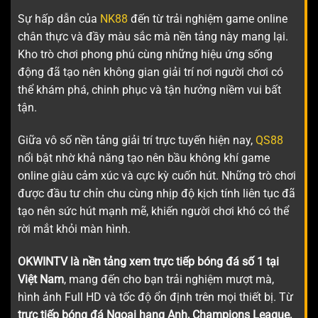
Sự hấp dẫn của
NK88
đến từ trải nghiệm game online
chân thực và đầy màu sắc mà nền tảng này mang lại.
Kho trò chơi phong phú cùng những hiệu ứng sống
động đã tạo nên không gian giải trí nơi người chơi có
thể khám phá, chinh phục và tận hưởng niềm vui bất
tận.
Giữa vô số nền tảng giải trí trực tuyến hiện nay,
QS88
nổi bật nhờ khả năng tạo nên bầu không khí game
online giàu cảm xúc và cực kỳ cuốn hút. Những trò chơi
được đầu tư chỉn chu cùng nhịp độ kịch tính liên tục đã
tạo nên sức hút mạnh mẽ, khiến người chơi khó có thể
rời mắt khỏi màn hình.
OKWINTV là nền tảng xem trực tiếp bóng đá số 1 tại
Việt Nam
, mang đến cho bạn trải nghiệm mượt mà,
hình ảnh Full HD và tốc độ ổn định trên mọi thiết bị. Từ
trực tiếp bóng đá Ngoại hạng Anh, Champions League,