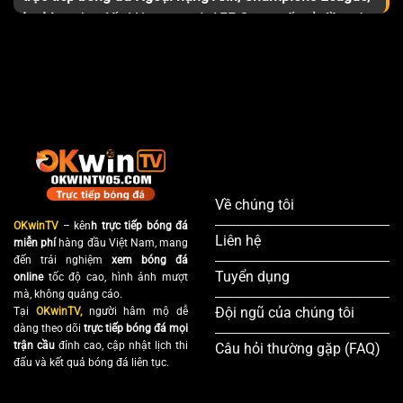
La Liga
cho đến V-League và AFF Cup – tất cả đều có
mặt tại OKWINTV. Với link backup an toàn, đội ngũ kỹ
thuật hỗ trợ 24/7, chúng tôi cam kết mang đến cho bạn
những phút giây trọn vẹn cùng trái bóng tròn.
Người dùng có thể khám phá nhiều nội dung giải trí hấp
dẫn tại
98WIN
, từ trò chơi casino, thể thao đến game
THÔNG TIN CHUNG
bài và bắn cá trực tuyến.
Về chúng tôi
Với giao diện trực quan và kho trò chơi được phân chia
OKwinTV
– kên
h trực tiếp bóng đá
rõ ràng,
789WIN
giúp người dùng dễ dàng lựa chọn nội
Liên hệ
miễn phí
hàng đầu Việt Nam, mang
dung phù hợp.
đến trải nghiệm
xem bóng đá
Tuyển dụng
online
tốc độ cao, hình ảnh mượt
mà, không quảng cáo.
Nhiều người hiện nay thích những nền tảng có thao tác
Đội ngũ của chúng tôi
Tại
OKwinTV,
người hâm mộ dễ
nhanh và giao diện dễ nhìn, vì vậy
trang chủ UU88
được
dàng theo dõi
trực tiếp bóng đá mọi
lựa chọn khá nhiều nhờ trải nghiệm ổn định trên cả
trận cầu
đỉnh cao, cập nhật lịch thi
Câu hỏi thường gặp (FAQ)
đấu và kết quả bóng đá liên tục.
điện thoại lẫn máy tính.