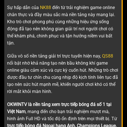
Sự hấp dẫn của
NK88
đến từ trải nghiệm game online
chân thực và đầy màu sắc mà nền tảng này mang lại.
Kho trò chơi phong phú cùng những hiệu ứng sống
động đã tạo nên không gian giải trí nơi người chơi có
thể khám phá, chinh phục và tận hưởng niềm vui bất
tận.
Giữa vô số nền tảng giải trí trực tuyến hiện nay,
QS88
nổi bật nhờ khả năng tạo nên bầu không khí game
online giàu cảm xúc và cực kỳ cuốn hút. Những trò chơi
được đầu tư chỉn chu cùng nhịp độ kịch tính liên tục đã
tạo nên sức hút mạnh mẽ, khiến người chơi khó có thể
rời mắt khỏi màn hình.
OKWINTV là nền tảng xem trực tiếp bóng đá số 1 tại
Việt Nam
, mang đến cho bạn trải nghiệm mượt mà,
hình ảnh Full HD và tốc độ ổn định trên mọi thiết bị. Từ
trực tiếp bóng đá Ngoại hạng Anh, Champions League,