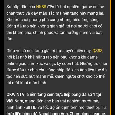
Sự hấp dẫn của
NK88
đến từ trải nghiệm game online
chân thực và đầy màu sắc mà nền tảng này mang lại.
Kho trò chơi phong phú cùng những hiệu ứng sống
động đã tạo nên không gian giải trí nơi người chơi có
thể khám phá, chinh phục và tận hưởng niềm vui bất
tận.
Giữa vô số nền tảng giải trí trực tuyến hiện nay,
QS88
nổi bật nhờ khả năng tạo nên bầu không khí game
online giàu cảm xúc và cực kỳ cuốn hút. Những trò chơi
được đầu tư chỉn chu cùng nhịp độ kịch tính liên tục đã
tạo nên sức hút mạnh mẽ, khiến người chơi khó có thể
rời mắt khỏi màn hình.
OKWINTV là nền tảng xem trực tiếp bóng đá số 1 tại
Việt Nam
, mang đến cho bạn trải nghiệm mượt mà,
hình ảnh Full HD và tốc độ ổn định trên mọi thiết bị. Từ
trực tiếp bóng đá Ngoại hạng Anh, Champions League,