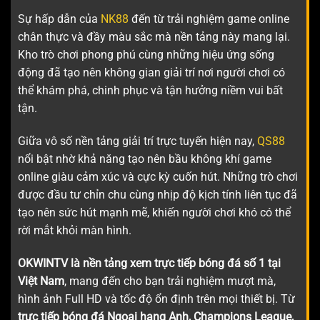
Sự hấp dẫn của
NK88
đến từ trải nghiệm game online
chân thực và đầy màu sắc mà nền tảng này mang lại.
Kho trò chơi phong phú cùng những hiệu ứng sống
động đã tạo nên không gian giải trí nơi người chơi có
thể khám phá, chinh phục và tận hưởng niềm vui bất
tận.
Giữa vô số nền tảng giải trí trực tuyến hiện nay,
QS88
nổi bật nhờ khả năng tạo nên bầu không khí game
online giàu cảm xúc và cực kỳ cuốn hút. Những trò chơi
được đầu tư chỉn chu cùng nhịp độ kịch tính liên tục đã
tạo nên sức hút mạnh mẽ, khiến người chơi khó có thể
rời mắt khỏi màn hình.
OKWINTV là nền tảng xem trực tiếp bóng đá số 1 tại
Việt Nam
, mang đến cho bạn trải nghiệm mượt mà,
hình ảnh Full HD và tốc độ ổn định trên mọi thiết bị. Từ
trực tiếp bóng đá Ngoại hạng Anh, Champions League,