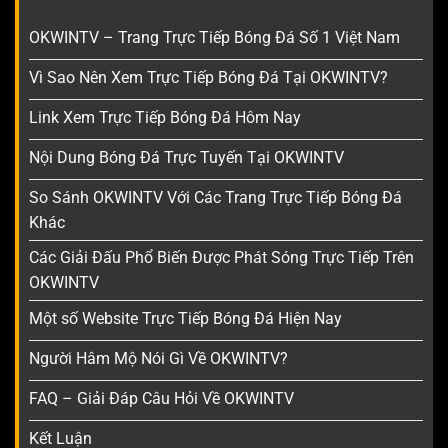
OKWINTV – Trang Trực Tiếp Bóng Đá Số 1 Việt Nam
Vì Sao Nên Xem Trực Tiếp Bóng Đá Tại OKWINTV?
Link Xem Trực Tiếp Bóng Đá Hôm Nay
Nội Dung Bóng Đá Trực Tuyến Tại OKWINTV
So Sánh OKWINTV Với Các Trang Trực Tiếp Bóng Đá
Khác
Các Giải Đấu Phổ Biến Được Phát Sóng Trực Tiếp Trên
OKWINTV
Một số Website Trực Tiếp Bóng Đá Hiện Nay
Người Hâm Mộ Nói Gì Về OKWINTV?
FAQ – Giải Đáp Câu Hỏi Về OKWINTV
Kết Luận