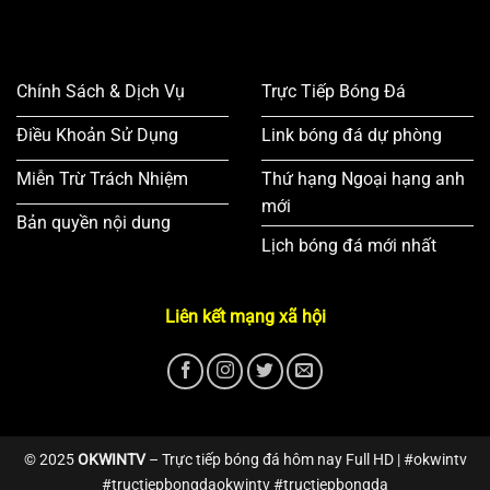
Không cần quá nhiều bước phức tạp,
trang chủ NK88
vẫn mang lại cảm giác sử dụng khá nhẹ nhàng với
HỖ TRỢ NGƯỜI DÙNG
KHÁM PHÁ OKWINTV
cách hiển thị nội dung rõ ràng và dễ tiếp cận cho người
dùng.
Chính Sách & Dịch Vụ
Trực Tiếp Bóng Đá
Điều Khoản Sử Dụng
Link bóng đá dự phòng
Điểm khiến
trang chủ TR88
được quan tâm là phong
cách thiết kế hiện đại cùng tốc độ tải khá mượt, giúp
Miễn Trừ Trách Nhiệm
Thứ hạng Ngoại hạng anh
quá trình trải nghiệm trở nên thuận tiện hơn mỗi ngày.
mới
Bản quyền nội dung
Với giao diện thân thiện và khả năng hoạt động ổn
Lịch bóng đá mới nhất
định,
trang chủ QS88
phù hợp với những ai yêu thích sự
đơn giản nhưng vẫn muốn có trải nghiệm giải trí thoải
Liên kết mạng xã hội
mái.
Đối với người yêu thể thao,
trực tiếp bóng đá
luôn là nơi
quen thuộc để cập nhật những trận đấu hấp dẫn với
chất lượng xem khá ổn định và dễ theo dõi trên nhiều
thiết bị khác nhau.
© 2025
OKWINTV
– Trực tiếp bóng đá hôm nay Full HD | #okwintv
#tructiepbongdaokwintv #tructiepbongda