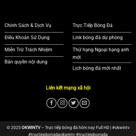
Không cần quá nhiều bước phức tạp,
trang chủ NK88
vẫn mang lại cảm giác sử dụng khá nhẹ nhàng với
HỖ TRỢ NGƯỜI DÙNG
KHÁM PHÁ OKWINTV
cách hiển thị nội dung rõ ràng và dễ tiếp cận cho người
dùng.
Chính Sách & Dịch Vụ
Trực Tiếp Bóng Đá
Điều Khoản Sử Dụng
Link bóng đá dự phòng
Điểm khiến
trang chủ TR88
được quan tâm là phong
cách thiết kế hiện đại cùng tốc độ tải khá mượt, giúp
Miễn Trừ Trách Nhiệm
Thứ hạng Ngoại hạng anh
quá trình trải nghiệm trở nên thuận tiện hơn mỗi ngày.
mới
Bản quyền nội dung
Với giao diện thân thiện và khả năng hoạt động ổn
Lịch bóng đá mới nhất
định,
trang chủ QS88
phù hợp với những ai yêu thích sự
đơn giản nhưng vẫn muốn có trải nghiệm giải trí thoải
Liên kết mạng xã hội
mái.
Đối với người yêu thể thao,
trực tiếp bóng đá
luôn là nơi
quen thuộc để cập nhật những trận đấu hấp dẫn với
chất lượng xem khá ổn định và dễ theo dõi trên nhiều
thiết bị khác nhau.
© 2025
OKWINTV
– Trực tiếp bóng đá hôm nay Full HD | #okwintv
#tructiepbongdaokwintv #tructiepbongda