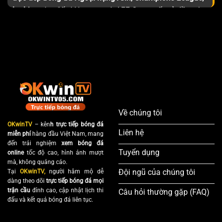
La Liga
cho đến V-League và AFF Cup – tất cả đều có
mặt tại OKWINTV. Với link backup an toàn, đội ngũ kỹ
thuật hỗ trợ 24/7, chúng tôi cam kết mang đến cho bạn
những phút giây trọn vẹn cùng trái bóng tròn.
Người dùng có thể khám phá nhiều nội dung giải trí hấp
dẫn tại
98WIN
, từ trò chơi casino, thể thao đến game
THÔNG TIN CHUNG
bài và bắn cá trực tuyến.
Về chúng tôi
Với giao diện trực quan và kho trò chơi được phân chia
OKwinTV
– kên
h trực tiếp bóng đá
rõ ràng,
789WIN
giúp người dùng dễ dàng lựa chọn nội
Liên hệ
miễn phí
hàng đầu Việt Nam, mang
dung phù hợp.
đến trải nghiệm
xem bóng đá
Tuyển dụng
online
tốc độ cao, hình ảnh mượt
mà, không quảng cáo.
Nhiều người hiện nay thích những nền tảng có thao tác
Đội ngũ của chúng tôi
Tại
OKwinTV,
người hâm mộ dễ
nhanh và giao diện dễ nhìn, vì vậy
trang chủ UU88
được
dàng theo dõi
trực tiếp bóng đá mọi
lựa chọn khá nhiều nhờ trải nghiệm ổn định trên cả
trận cầu
đỉnh cao, cập nhật lịch thi
Câu hỏi thường gặp (FAQ)
đấu và kết quả bóng đá liên tục.
điện thoại lẫn máy tính.