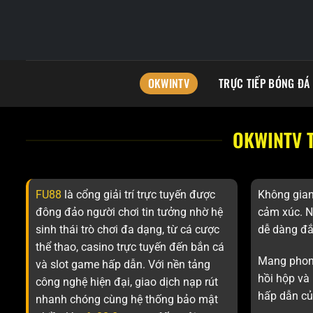
Bỏ
qua
nội
dung
OKWINTV
TRỰC TIẾP BÓNG ĐÁ
OKWINTV 
FU88
là cổng giải trí trực tuyến được
Không gian
đông đảo người chơi tin tưởng nhờ hệ
cảm xúc. N
sinh thái trò chơi đa dạng, từ cá cược
dễ dàng đắ
thể thao, casino trực tuyến đến bắn cá
Mang phong
và slot game hấp dẫn. Với nền tảng
hồi hộp và
công nghệ hiện đại, giao dịch nạp rút
hấp dẫn củ
nhanh chóng cùng hệ thống bảo mật