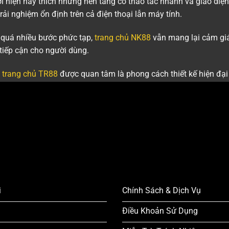
i hiện nay thích những nền tảng có thao tác nhanh và giao diện
rải nghiệm ổn định trên cả điện thoại lẫn máy tính.
quá nhiều bước phức tạp,
trang chủ NK88
vẫn mang lại cảm giá
 tiếp cận cho người dùng.
n
trang chủ TR88
được quan tâm là phong cách thiết kế hiện đại 
tiện hơn mỗi ngày.
iện thân thiện và khả năng hoạt động ổn định,
trang chủ QS88
ph
i nghiệm giải trí thoải mái.
ời yêu thể thao,
trực tiếp bóng đá
luôn là nơi quen thuộc để cậ
dễ theo dõi trên nhiều thiết bị khác nhau.
N CHUNG
HỖ TRỢ NGƯỜI DÙNG
 – Trang Trực Tiếp Bóng Đá Số 1 Việt Nam
i
Chính Sách & Dịch Vụ
Điều Khoản Sử Dụng