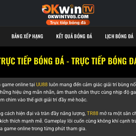
BẢNG XẾP HẠNG
KẾT QUẢ BÓNG ĐÁ
LỊCH BÓNG ĐÁ
TRỰC TIẾP BÓNG ĐÁ - TRỰC TIẾP BÓNG Đ
 game online tại
UU88
luôn mang đến cảm giác giải trí bùng nổ v
hững hiệu ứng mãn nhãn, âm thanh chân thực cùng nhịp độ gay 
m chìm vào thế giới giải trí đầy mê hoặc.
 cách hiện đại và tràn đầy năng lượng,
TR88
mở ra một sân ch
 kích thích mạnh mẽ. Gameplay lôi cuốn cùng không khí cạnh tr
a game online trong từng phút tham gia.