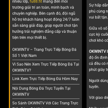
nhiều lớp,
fu88.fit
mang đến môi
Sự hấp dẫ
trường giải trí an toàn, minh bạch và
phú cùng n
chuyên nghiệp. Bên cạnh đó, đội ngũ
vui bất tận
hỗ trợ khách hàng hoạt động 24/7 luôn
sẵn sàng giải đáp, giúp người chơi tận
Giữa vô số 
hưởng trải nghiệm đẳng cấp và thuận
cực kỳ cuố
tiện trên mọi thiết bị.
chơi khó có
OKWINTV – Trang Trực Tiếp Bóng Đá
OKWINTV là
Số 1 Việt Nam
độ ổn định 
cả đều có 
Vì Sao Nên Xem Trực Tiếp Bóng Đá Tại
phút giây t
OKWINTV?
Link Xem Trực Tiếp Bóng Đá Hôm Nay
Người dùng
tuyến.
Nội Dung Bóng Đá Trực Tuyến Tại
OKWINTV
Với giao di
So Sánh OKWINTV Với Các Trang Trực