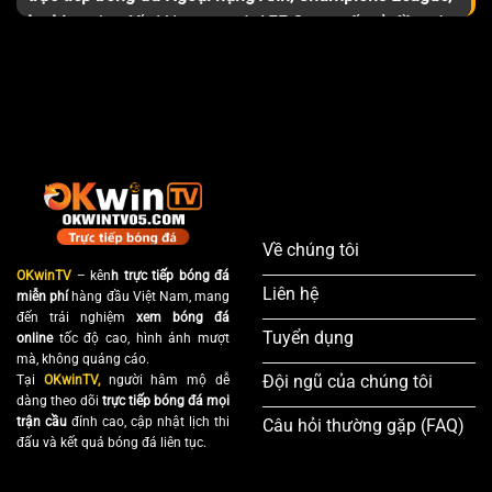
La Liga
cho đến V-League và AFF Cup – tất cả đều có
mặt tại OKWINTV. Với link backup an toàn, đội ngũ kỹ
thuật hỗ trợ 24/7, chúng tôi cam kết mang đến cho bạn
những phút giây trọn vẹn cùng trái bóng tròn.
Người dùng có thể khám phá nhiều nội dung giải trí hấp
dẫn tại
98WIN
, từ trò chơi casino, thể thao đến game
THÔNG TIN CHUNG
bài và bắn cá trực tuyến.
Về chúng tôi
Với giao diện trực quan và kho trò chơi được phân chia
OKwinTV
– kên
h trực tiếp bóng đá
rõ ràng,
789WIN
giúp người dùng dễ dàng lựa chọn nội
Liên hệ
miễn phí
hàng đầu Việt Nam, mang
dung phù hợp.
đến trải nghiệm
xem bóng đá
Tuyển dụng
online
tốc độ cao, hình ảnh mượt
mà, không quảng cáo.
Nhiều người hiện nay thích những nền tảng có thao tác
Đội ngũ của chúng tôi
Tại
OKwinTV,
người hâm mộ dễ
nhanh và giao diện dễ nhìn, vì vậy
trang chủ UU88
được
dàng theo dõi
trực tiếp bóng đá mọi
lựa chọn khá nhiều nhờ trải nghiệm ổn định trên cả
trận cầu
đỉnh cao, cập nhật lịch thi
Câu hỏi thường gặp (FAQ)
đấu và kết quả bóng đá liên tục.
điện thoại lẫn máy tính.