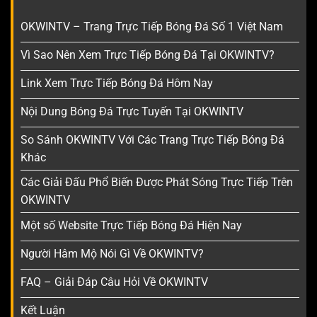
OKWINTV – Trang Trực Tiếp Bóng Đá Số 1 Việt Nam
Vì Sao Nên Xem Trực Tiếp Bóng Đá Tại OKWINTV?
Link Xem Trực Tiếp Bóng Đá Hôm Nay
Nội Dung Bóng Đá Trực Tuyến Tại OKWINTV
So Sánh OKWINTV Với Các Trang Trực Tiếp Bóng Đá
Khác
Các Giải Đấu Phổ Biến Được Phát Sóng Trực Tiếp Trên
OKWINTV
Một số Website Trực Tiếp Bóng Đá Hiện Nay
Người Hâm Mộ Nói Gì Về OKWINTV?
FAQ – Giải Đáp Câu Hỏi Về OKWINTV
Kết Luận