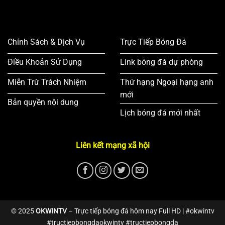
Không cần quá nhiều bước phức tạp,
trang chủ NK88
vẫn mang lại cảm giác sử dụng khá nhẹ nhàng với
HỖ TRỢ NGƯỜI DÙNG
KHÁM PHÁ OKWINTV
cách hiển thị nội dung rõ ràng và dễ tiếp cận cho người
dùng.
Chính Sách & Dịch Vụ
Trực Tiếp Bóng Đá
Điều Khoản Sử Dụng
Link bóng đá dự phòng
Điểm khiến
trang chủ TR88
được quan tâm là phong
cách thiết kế hiện đại cùng tốc độ tải khá mượt, giúp
Miễn Trừ Trách Nhiệm
Thứ hạng Ngoại hạng anh
quá trình trải nghiệm trở nên thuận tiện hơn mỗi ngày.
mới
Bản quyền nội dung
Với giao diện thân thiện và khả năng hoạt động ổn
Lịch bóng đá mới nhất
định,
trang chủ QS88
phù hợp với những ai yêu thích sự
đơn giản nhưng vẫn muốn có trải nghiệm giải trí thoải
Liên kết mạng xã hội
mái.
Đối với người yêu thể thao,
trực tiếp bóng đá
luôn là nơi
quen thuộc để cập nhật những trận đấu hấp dẫn với
chất lượng xem khá ổn định và dễ theo dõi trên nhiều
thiết bị khác nhau.
© 2025
OKWINTV
– Trực tiếp bóng đá hôm nay Full HD | #okwintv
#tructiepbongdaokwintv #tructiepbongda