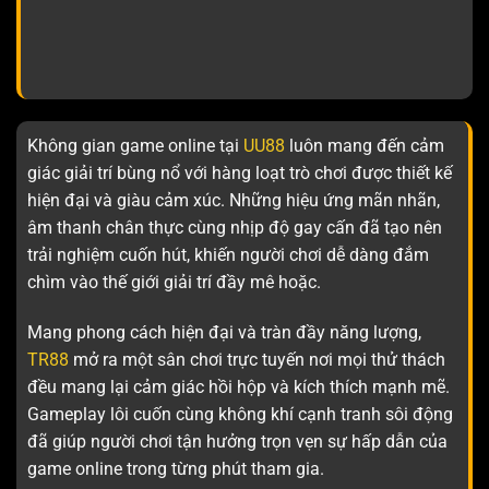
Không gian game online tại
UU88
luôn mang đến cảm
giác giải trí bùng nổ với hàng loạt trò chơi được thiết kế
hiện đại và giàu cảm xúc. Những hiệu ứng mãn nhãn,
âm thanh chân thực cùng nhịp độ gay cấn đã tạo nên
trải nghiệm cuốn hút, khiến người chơi dễ dàng đắm
chìm vào thế giới giải trí đầy mê hoặc.
Mang phong cách hiện đại và tràn đầy năng lượng,
TR88
mở ra một sân chơi trực tuyến nơi mọi thử thách
đều mang lại cảm giác hồi hộp và kích thích mạnh mẽ.
Gameplay lôi cuốn cùng không khí cạnh tranh sôi động
đã giúp người chơi tận hưởng trọn vẹn sự hấp dẫn của
game online trong từng phút tham gia.