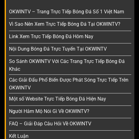
OKWINTV – Trang Trực Tiếp Bóng Đá Số 1 Việt Nam
Vì Sao Nên Xem Trực Tiếp Bóng Đá Tại OKWINTV?
Link Xem Trực Tiếp Bóng Đá Hôm Nay
Nội Dung Bóng Đá Trực Tuyến Tại OKWINTV
So Sánh OKWINTV Với Các Trang Trực Tiếp Bóng Đá
Khác
Các Giải Đấu Phổ Biến Được Phát Sóng Trực Tiếp Trên
OKWINTV
Một số Website Trực Tiếp Bóng Đá Hiện Nay
Người Hâm Mộ Nói Gì Về OKWINTV?
FAQ – Giải Đáp Câu Hỏi Về OKWINTV
Kết Luận