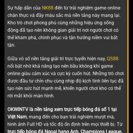
Sự hấp dẫn của
NK88
đến từ trải nghiệm game online
chân thực và đầy màu sắc mà nền tảng này mang lại.
Kho trò chơi phong phú cùng những hiệu ứng sống
động đã tạo nên không gian giải trí nơi người chơi có
thể khám phá, chinh phục và tận hưởng niềm vui bất
tận.
Giữa vô số nền tảng giải trí trực tuyến hiện nay,
QS88
nổi bật nhờ khả năng tạo nên bầu không khí game
online giàu cảm xúc và cực kỳ cuốn hút. Những trò chơi
được đầu tư chỉn chu cùng nhịp độ kịch tính liên tục đã
tạo nên sức hút mạnh mẽ, khiến người chơi khó có thể
rời mắt khỏi màn hình.
OKWINTV là nền tảng xem trực tiếp bóng đá số 1 tại
Việt Nam
, mang đến cho bạn trải nghiệm mượt mà,
hình ảnh Full HD và tốc độ ổn định trên mọi thiết bị. Từ
trực tiếp bóng đá Ngoại hạng Anh, Champions League,