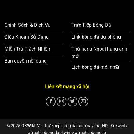
Không cần quá nhiều bước phức tạp,
trang chủ NK88
vẫn mang lại cảm giác sử dụng khá nhẹ nhàng với
HỖ TRỢ NGƯỜI DÙNG
KHÁM PHÁ OKWINTV
cách hiển thị nội dung rõ ràng và dễ tiếp cận cho người
dùng.
Chính Sách & Dịch Vụ
Trực Tiếp Bóng Đá
Điều Khoản Sử Dụng
Link bóng đá dự phòng
Điểm khiến
trang chủ TR88
được quan tâm là phong
cách thiết kế hiện đại cùng tốc độ tải khá mượt, giúp
Miễn Trừ Trách Nhiệm
Thứ hạng Ngoại hạng anh
quá trình trải nghiệm trở nên thuận tiện hơn mỗi ngày.
mới
Bản quyền nội dung
Với giao diện thân thiện và khả năng hoạt động ổn
Lịch bóng đá mới nhất
định,
trang chủ QS88
phù hợp với những ai yêu thích sự
đơn giản nhưng vẫn muốn có trải nghiệm giải trí thoải
Liên kết mạng xã hội
mái.
Đối với người yêu thể thao,
trực tiếp bóng đá
luôn là nơi
quen thuộc để cập nhật những trận đấu hấp dẫn với
chất lượng xem khá ổn định và dễ theo dõi trên nhiều
thiết bị khác nhau.
© 2025
OKWINTV
– Trực tiếp bóng đá hôm nay Full HD | #okwintv
#tructiepbongdaokwintv #tructiepbongda