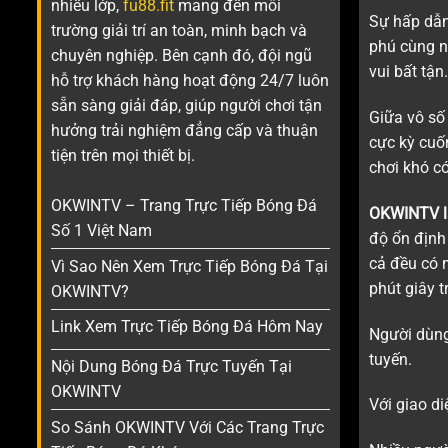
nhiều lớp,
fu88.fit
mang đến môi
Sự hấp dẫ
trường giải trí an toàn, minh bạch và
phú cùng n
chuyên nghiệp. Bên cạnh đó, đội ngũ
vui bất tận
hỗ trợ khách hàng hoạt động 24/7 luôn
sẵn sàng giải đáp, giúp người chơi tận
Giữa vô số 
hưởng trải nghiệm đẳng cấp và thuận
cực kỳ cuố
tiện trên mọi thiết bị.
chơi khó có
OKWINTV – Trang Trực Tiếp Bóng Đá
OKWINTV là
Số 1 Việt Nam
độ ổn định 
cả đều có 
Vì Sao Nên Xem Trực Tiếp Bóng Đá Tại
phút giây t
OKWINTV?
Link Xem Trực Tiếp Bóng Đá Hôm Nay
Người dùng
tuyến.
Nội Dung Bóng Đá Trực Tuyến Tại
OKWINTV
Với giao di
So Sánh OKWINTV Với Các Trang Trực