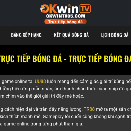
BẢNG XẾP HẠNG
KẾT QUẢ BÓNG ĐÁ
LỊCH BÓNG ĐÁ
TRỰC TIẾP BÓNG ĐÁ - TRỰC TIẾP BÓNG Đ
 game online tại
UU88
luôn mang đến cảm giác giải trí bùng nổ v
hững hiệu ứng mãn nhãn, âm thanh chân thực cùng nhịp độ gay 
m chìm vào thế giới giải trí đầy mê hoặc.
 cách hiện đại và tràn đầy năng lượng,
TR88
mở ra một sân ch
 kích thích mạnh mẽ. Gameplay lôi cuốn cùng không khí cạnh tr
a game online trong từng phút tham gia.